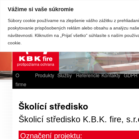
Vážime si vaše súkromie
Súbory cookie používame na zlepšenie vášho zážitku z prehliadani
poskytovanie prispôsobených reklám alebo obsahu a analýzu naše
návštevnosti. Kliknutím na „Prijať všetko“ súhlasíte s naším použí
cookie.
protipožiarna ochrana
O
Produkty
Služby
Referencie
Kontakty
GDPR
firme
Školící středisko
Školicí středisko K.B.K. fire, s.r.
Označení projektu: