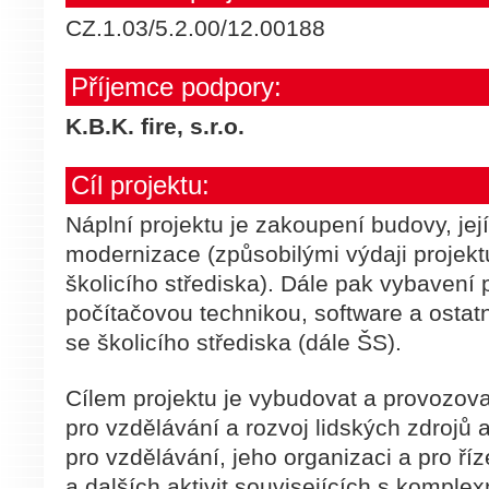
CZ.1.03/5.2.00/12.00188
Příjemce podpory:
K.B.K. fire, s.r.o.
Cíl projektu:
Náplní projektu je zakoupení budovy, jej
modernizace (způsobilými výdaji projektu
školicího střediska). Dále pak vybaven
počítačovou technikou, software a ostatn
se školicího střediska (dále ŠS).
Cílem projektu je vybudovat a provozova
pro vzdělávání a rozvoj lidských zdrojů a
pro vzdělávání, jeho organizaci a pro ří
a dalších aktivit souvisejících s komple